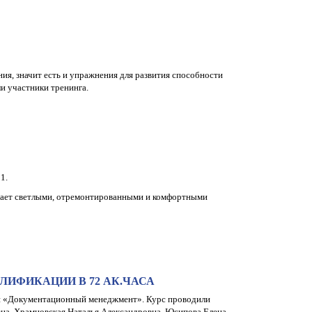
ия, значит есть и упражнения для развития способности
ли участники тренинга.
1.
гает светлыми, отремонтированными и комфортными
ИФИКАЦИИ В 72 АК.ЧАСА
ии «Документационный менеджмент». Курс проводили
на, Храмцовская Наталья Александровна, Юсипова Елена