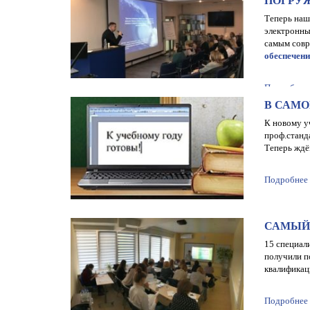
ПОГРУ
Теперь наш
электронны
самым совр
обеспечени
Подробнее
В САМО
К новому у
проф.станд
Теперь ждё
Подробнее
САМЫЙ
15 специал
получили п
квалификац
Подробнее