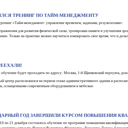
ЯЛСЯ ТРЕНИНГ ПО ТАЙМ-МЕНЕДЖМЕНТУ
тренинг «Тайм-менеджмент: управление временем, задачами, результатами».
упражнения для развития физической силы, тренировки памяти и улучшения зрен
нию. Только на практике можно научиться планировать свое время, что и дела
ЕЕХАЛИ!
я обучение будет проходить по адресу: Москва, 1-й Щипковский переулок, дом 
й центр расположился на первом этаже административного здания и распола
и, оснащенными современным оборудованием и мебелью.
АРНЫЙ ГОД ЗАВЕРШИЛИ КУРСОМ ПОВЫШЕНИЯ КВАЛ
 10 по 21 декабря состоялось обучение по программе повышения квалификац
 эксперты отрасли: Янковая Валентина Фёдоровна, Доронина Лариса Алексеев