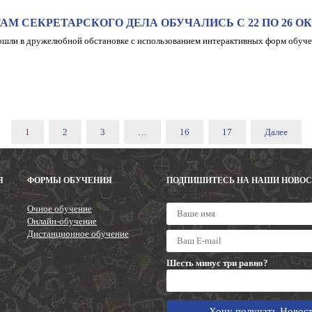
АМ СЕКРЕТАРСКОГО ДЕЛА ОБУЧАЛИСЬ С 22 ПО 26 О
ошли в дружелюбной обстановке с использованием интерактивных форм обуч
1
2
3
…
16
17
Далее
Я
ФОРМЫ ОБУЧЕНИЯ
ПОДПИШИТЕСЬ НА НАШИ НОВО
Очное обучение
Онлайн-обучение
Дистанционное обучение
Шесть минус три равно?