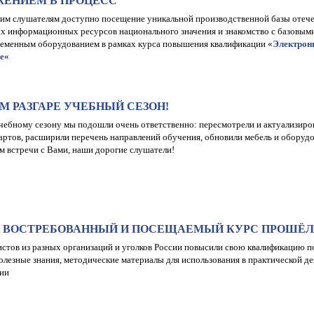
ЖЕНИЕМ В ПРОЦЕСС
им слушателям доступно посещение уникальной производственной базы отече
х информационных ресурсов национального значения и знакомство с базовым
еменным оборудованием в рамках курса повышения квалификации «
Электронн
е
«
М РАЗГАРЕ УЧЕБНЫЙ СЕЗОН!
чебному сезону мы подошли очень ответственно: пересмотрели и актуализиров
артов, расширили перечень направлений обучения, обновили мебель и оборудов
м встречи с Вами, наши дорогие слушатели!
 ВОСТРЕБОВАННЫЙ И ПОСЕЩАЕМЫЙ КУРС ПРОШЁЛ 
истов из разных организаций и уголков России повысили свою квалификацию
олезные знания, методические материалы для использования в практической 
ии