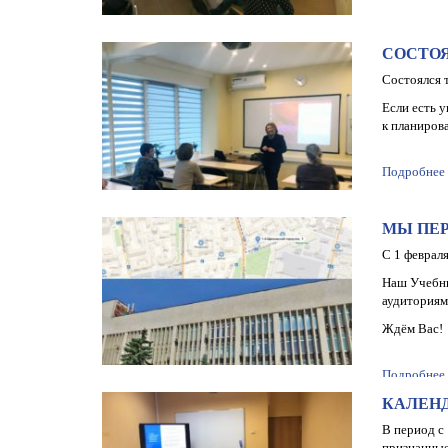
СОСТО
Состоялся 
Если есть 
к планирова
Подробнее
МЫ ПЕР
С 1 феврал
Наш Учебны
аудиториям
Ждём Вас!
Подробнее
КАЛЕНД
В период с
признанные