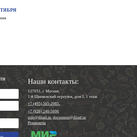
КТЯБРЯ
ения
СТИ
Наши контакты:
127051, г. Москва,
1-й Щипковский переулок, дом 1, 1 этаж
,
+7 (495) 505-2985
+7 (926) 246-5696
info@ditad.ru
,
document@ditad.ru
Реквизиты