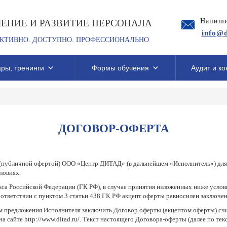
Напиши
ЧЕНИЕ И РАЗВИТИЕ ПЕРСОНАЛА
info@d
КТИВНО. ДОСТУПНО. ПРОФЕССИОНАЛЬНО
ры, тренинги
Формы обучения
Аудит и ко
ДОГОВОР-ОФЕРТА
(публичной офертой) ООО «Центр ДИТАД» (в дальнейшем «Исполнитель») для п
ловиях.
екса Российской Федерации (ГК РФ), в случае принятия изложенных ниже услов
оответствии с пунктом 3 статьи 438 ГК РФ акцепт оферты равносилен заключе
ом предложения Исполнителя заключить Договор оферты (акцептом оферты) сч
 сайте http://www.ditad.ru/. Текст настоящего Договора-оферты (далее по те