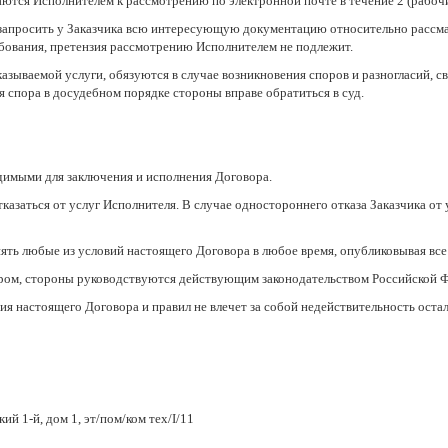
аются Исполнителем к рассмотрению по электронной почте в течение 2 (рабоч
 запросить у Заказчика всю интересующую документацию относительно рассма
ебования, претензия рассмотрению Исполнителем не подлежит.
казываемой услуги, обязуются в случае возникновения споров и разногласий, 
 спора в досудебном порядке стороны вправе обратиться в суд.
одимыми для заключения и исполнения Договора.
тказаться от услуг Исполнителя. В случае одностороннего отказа Заказчика от
нять любые из условий настоящего Договора в любое время, опубликовывая все
ором, стороны руководствуются действующим законодательством Российской 
ия настоящего Договора и правил не влечет за собой недействительность ост
й 1-й, дом 1, эт/пом/ком тех/I/11