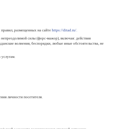
и правил, размещенных на сайте
https://ditad.ru/.
в непреодолимой силы (форс-мажор), включая: действия
ажданские волнения, беспорядки, любые иные обстоятельства, не
 услугам.
ения личности посетителя.