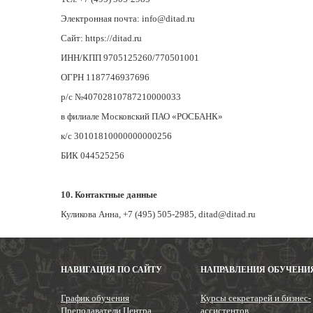
Электронная почта: info@ditad.ru
Сайт: https://ditad.ru
ИНН/КПП 9705125260/770501001
ОГРН 1187746937696
р/с №40702810787210000033
в филиале Московский ПАО «РОСБАНК»
к/c 30101810000000000256
БИК 044525256
10. Контактные данные
Куликова Анна, +7 (495) 505-2985, ditad@ditad.ru
НАВИГАЦИЯ ПО САЙТУ
НАПРАВЛЕНИЯ ОБУЧЕНИ
График обучения
Курсы секретарей и бизнес-
Преподаватели Центра
ассистентов