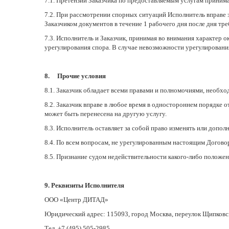
7.1. Претензии Заказчика по предоставляемым услугам приним
7.2. При рассмотрении спорных ситуаций Исполнитель вправе
Заказчиком документов в течение 1 рабочего дня после дня тр
7.3. Исполнитель и Заказчик, принимая во внимания характер о
урегулирования спора. В случае невозможности урегулирования
8. Прочие условия
8.1. Заказчик обладает всеми правами и полномочиями, необх
8.2. Заказчик вправе в любое время в одностороннем порядке о
может быть перенесена на другую услугу.
8.3. Исполнитель оставляет за собой право изменять или допол
8.4. По всем вопросам, не урегулированным настоящим Догов
8.5. Признание судом недействительности какого-либо положен
9. Реквизиты Исполнителя
ООО «Центр ДИТАД»
Юридический адрес: 115093, город Москва, переулок Щипковски
Тел. +7 (495) 505-2985