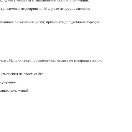
их) дней с момента возникновения спорной ситуации.
триваемого мероприятия. В случае непредоставления
связанных с оказанием услуг, применять досудебный порядок
 услуг Исполнителя произведенная оплата не возвращается, но
 изменения на своем сайте.
Федерации.
альных положений.