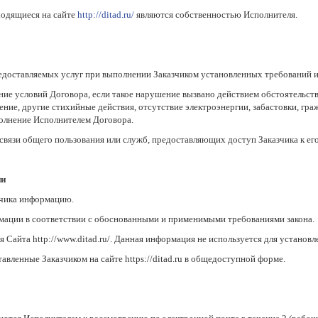
ходящиеся на сайте
http://ditad.ru/
являются собственностью Исполнителя.
предоставляемых услуг при выполнении Заказчиком установленных требований 
ние условий Договора, если такое нарушение вызвано действием обстоятельст
ение, другие стихийные действия, отсутствие электроэнергии, забастовки, гр
полнение Исполнителем Договора.
в связи общего пользования или служб, предоставляющих доступ Заказчика к его
ии
зчика информацию.
рмации в соответствии с обоснованными и применимыми требованиями закона.
 Сайта http://www.ditad.ru/. Данная информация не используется для установл
тавленные Заказчиком на сайте https://ditad.ru в общедоступной форме.