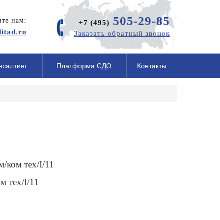
505-29-85
те нам:
+7 (495)
itad.ru
Заказать обратный звонок
нсалтинг
Платформа СДО
Контакты
/ком тех/I/11
м тех/I/11