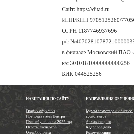
Сайт: https://ditad.ru
ИНН/КПП 9705125260/7705
ОГРН 1187746937696
р/с №4070281078721000003
в филиале Московский ПА
к/c 30101810000000000256
БИК 044525256
НАВИГАЦИЯ ПО САЙТУ
НАПРАВЛЕНИЯ ОБУЧЕНИ
График обучения
Курсы секретарей и бизнес-
Преподаватели Центра
ассистентов
План обучения на 2027 год
Архивное дело
Ответы экспертов
Кадровое дело
Онлайн оплата
Коммуникации