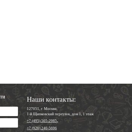
СТИ
Наши контакты:
127051, г. Москва,
1-й Щипковский переулок, дом 1, 1 этаж
,
+7 (495) 505-2985
+7 (926) 246-5696