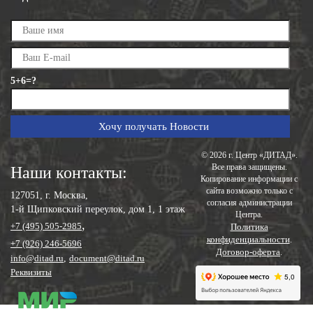
5+6=?
© 2026 г. Центр «ДИТАД».
Все права защищены.
Наши контакты:
Копирование информации с
сайта возможно только с
127051, г. Москва,
согласия администрации
1-й Щипковский переулок, дом 1, 1 этаж
Центра.
,
+7 (495) 505-2985
Политика
конфиденциальности
.
+7 (926) 246-5696
Договор-оферта
.
info@ditad.ru
,
document@ditad.ru
Реквизиты