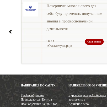
Почерпнула много нового для
себя, буду применять полученные
знания в профессиональной
деятельности
ООО
Скан отзыва
«Омсктехуглерод»
НАВИГАЦИЯ ПО САЙТУ
НАПРАВЛЕНИЯ ОБУЧЕНИ
График обучения
Курсы секретарей и бизнес-
Преподаватели Центра
ассистентов
План обучения на 2027 год
Архивное дело