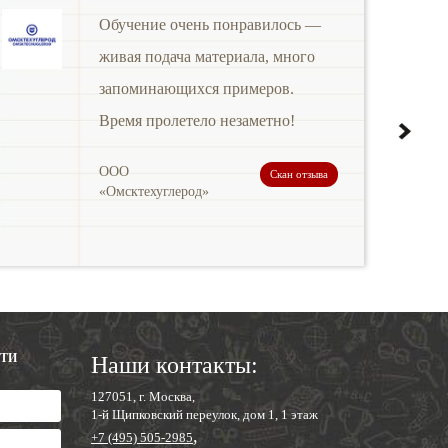
Обучение очень понравилось —
живая подача материала, много
запоминающихся примеров.
Время пролетело незаметно!
ООО
Скан отзыва
«Омсктехуглерод»
СТИ
Наши контакты:
127051, г. Москва,
1-й Щипковский переулок, дом 1, 1 этаж
,
+7 (495) 505-2985