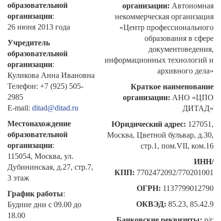
образовательной
организации:
Автономная
организации
:
некоммерческая организация
26 июня 2013 года
«Центр профессионального
образования в сфере
Учредитель
документоведения,
образовательной
информационных технологий и
организации
:
архивного дела»
Куликова Анна Ивановна
Телефон: +7 (925) 505-
Краткое наименование
2985
организации:
АНО «ЦПО
E-mail:
ditad@ditad.ru
ДИТАД»
Местонахождение
Юридический адрес:
127051,
образовательной
Москва, Цветной бульвар, д.30,
организации
:
стр.1, пом.VII, ком.16
115054, Москва, ул.
ИНН/
Дубининская, д.27, стр.7,
КПП:
7702472092/770201001
3 этаж
ОГРН:
1137799012790
График работы
:
ОКВЭД:
85.23, 85.42.9
Будние дни с 09.00 до
18.00
Банковские реквизиты:
р/с