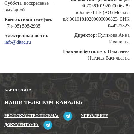
Суббота, воскресенье —
40703810192000006239
выходной
в Банке ГПБ (АО) Москва
к/c 30101810200000000823,
БИК
Контактный телефон
:
044525823
+7 (495) 505-2985
Директор:
Куликова Анна
Электронная почта
:
Ивановна
info@ditad.ru
Главный бухгалтер:
Николаева
Наталья Васильевна
КАРТА САЙТА
НАШИ ТЕЛЕГРАМ-КАНАЛЫ:
PRO ИСКУССТВО ПИСЬМА:
УПРАВЛЕНИЕ
ДОКУМЕНТАМИ: