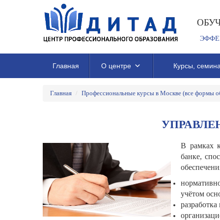
ОБУ
ЭФФЕ
Главная
О центре
Курсы, семина
Главная
/
Профессиональные курсы в Москве (все формы о
УПРАВЛЕ
В рамках к
банке, спо
обеспечени
нормативно
учётом осн
разработка
организаци