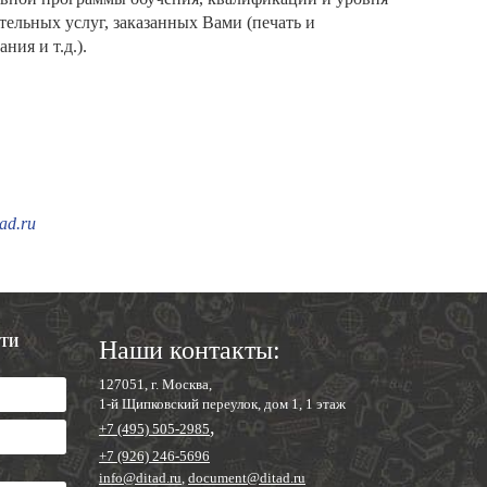
тельных услуг, заказанных Вами (печать и
ия и т.д.).
ad.ru
СТИ
Наши контакты:
127051, г. Москва,
1-й Щипковский переулок, дом 1, 1 этаж
,
+7 (495) 505-2985
+7 (926) 246-5696
info@ditad.ru
,
document@ditad.ru