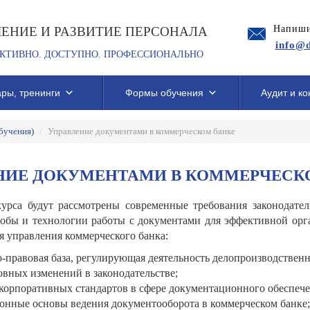
Напиши
ЧЕНИЕ И РАЗВИТИЕ ПЕРСОНАЛА
info@d
КТИВНО. ДОСТУПНО. ПРОФЕССИОНАЛЬНО
ры, тренинги
Формы обучения
Аудит и ко
бучения)
/
Управление документами в коммерческом банке
НИЕ ДОКУМЕНТАМИ В КОММЕРЧЕСК
урса будут рассмотрены современные требования законодате
собы и технологии работы с документами для эффективной ор
я управления коммерческого банка:
-право
вая база, регулирующая деятельность делопроизводстве
нн
овных изменений в законодательстве
;
 корпоративных стандартов в сфере документационног
о обеспеч
онные основы ведения документооборота в коммерческом банке;