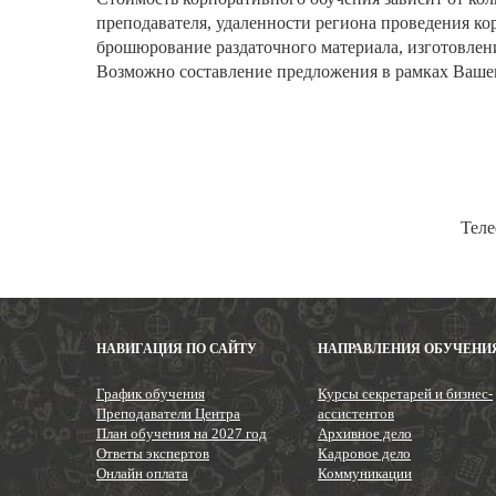
преподавателя, удаленности региона проведения ко
брошюрование раздаточного материала, изготовление
Возможно составление предложения в рамках Вашег
Теле
НАВИГАЦИЯ ПО САЙТУ
НАПРАВЛЕНИЯ ОБУЧЕНИ
График обучения
Курсы секретарей и бизнес-
Преподаватели Центра
ассистентов
План обучения на 2027 год
Архивное дело
Ответы экспертов
Кадровое дело
Онлайн оплата
Коммуникации