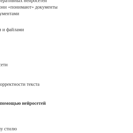
неративных нейросетей
 они «понимают» документы
кументами
и и файлами
сети
орректности текста
 помощью нейросетей
му стилю