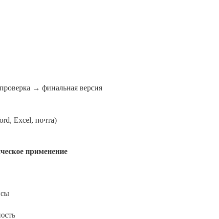
 проверка → финальная версия
d, Excel, почта)
ическое применение
исы
ость