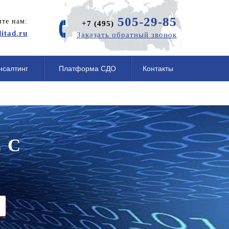
505-29-85
те нам:
+7 (495)
itad.ru
Заказать обратный звонок
нсалтинг
Платформа СДО
Контакты
 С
.