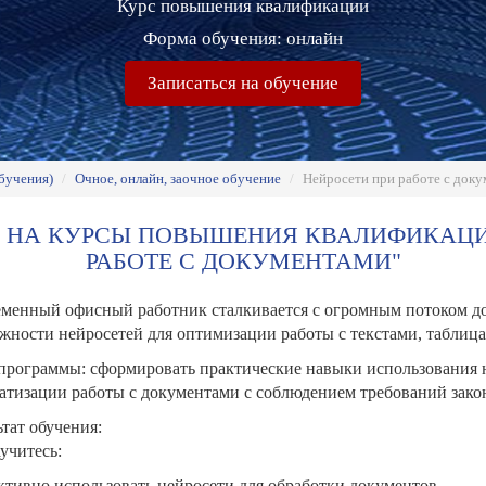
Курс повышения квалификации
Форма обучения: онлайн
Записаться на обучение
бучения)
/
Очное, онлайн, заочное обучение
/
Нейросети при работе с док
 НА КУРСЫ ПОВЫШЕНИЯ КВАЛИФИКАЦИИ
РАБОТЕ С ДОКУМЕНТАМИ"
менный офисный работник сталкивается с огромным потоком до
жности нейросетей для оптимизации работы с текстами, таблиц
программы: сформировать практические навыки использования не
атизации работы с документами с соблюдением требований зако
ьтат обучения:
учитесь:
тивно использовать нейросети для обработки документов