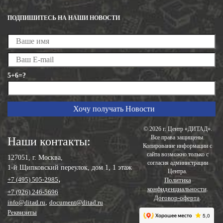
ПОДПИШИТЕСЬ НА НАШИ НОВОСТИ
5+6=?
© 2026 г. Центр «ДИТАД».
Все права защищены.
Наши контакты:
Копирование информации с
сайта возможно только с
127051, г. Москва,
согласия администрации
1-й Щипковский переулок, дом 1, 1 этаж
Центра.
,
+7 (495) 505-2985
Политика
конфиденциальности
.
+7 (926) 246-5696
Договор-оферта
.
info@ditad.ru
,
document@ditad.ru
Реквизиты