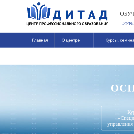
ОБУ
ЭФФЕ
Главная
О центре
Курсы, семина
ОС
Ку
«Специ
управления 