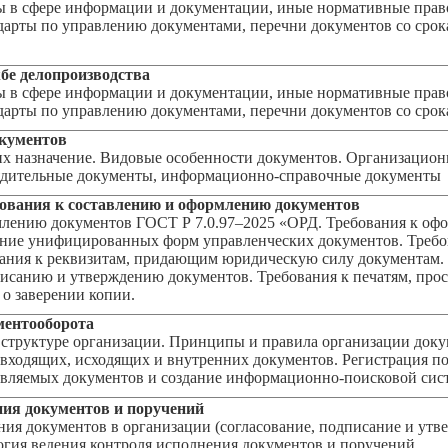
ы в сфере информации и документации, иные нормативные прав
арты по управлению документами, перечни документов со срок
бе делопроизводства
ы в сфере информации и документации, иные нормативные прав
арты по управлению документами, перечни документов со срок
кументов
их назначение. Видовые особенности документов. Организацио
ядительные документы, информационно-справочные документы
ования к составлению и оформлению документов
млению документов ГОСТ Р 7.0.97–2025 «ОРД. Требования к о
ание унифицированных форм управленческих документов. Требо
вания к реквизитам, придающим юридическую силу документам. 
писанию и утверждению документов. Требования к печатям, про
 о заверении копии.
ментооборота
 структуре организации. Принципы и правила организации доку
 входящих, исходящих и внутренних документов. Регистрация п
авляемых документов и создание информационно-поисковой сис
ния документов и поручений
ия документов в организации (согласование, подписание и утв
огия ведения контроля исполнения документов и поручений.