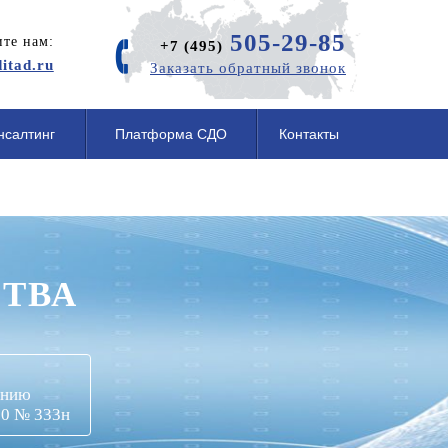
505-29-85
те нам:
+7 (495)
itad.ru
Заказать обратный звонок
нсалтинг
Платформа СДО
Контакты
ТВА
а
чению
20 № 333н