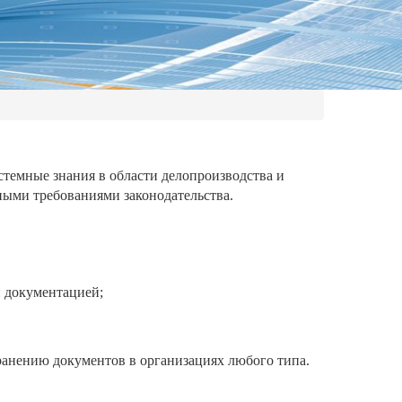
стемные
знания
в
области
делопроизводства
и
ными
требованиями
законодательства.
й
документацией;
ранению
документов
в
организациях
любого
типа.