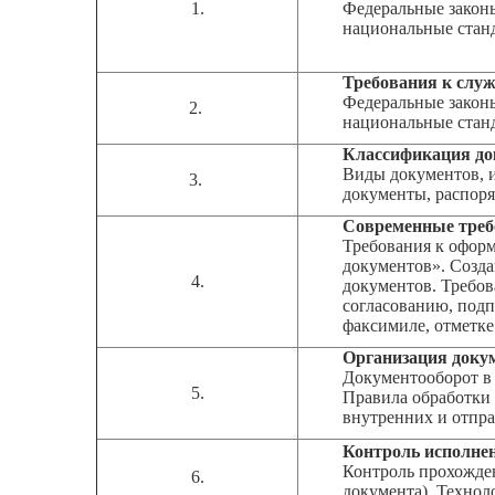
1.
Федеральные закон
национальные станд
Требования к служ
Федеральные закон
2.
национальные станд
Классификация до
Виды документов, 
3.
документы, распор
Современные треб
Требования к офор
документов». Созд
4.
документов. Требо
согласованию, под
факсимиле, отметке
Организация доку
Документооборот в
5.
Правила обработки
внутренних и отпр
Контроль исполне
Контроль прохожден
6.
документа). Технол