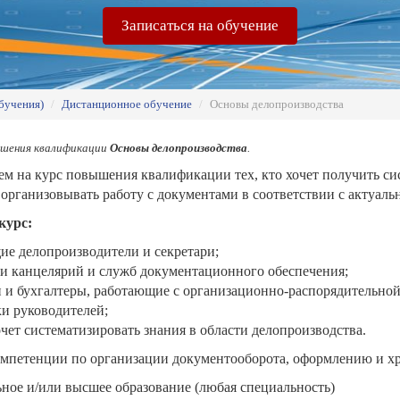
Записаться на обучение
бучения)
/
Дистанционное обучение
/
Основы делопроизводства
ышения квалификации
Основы делопроизводства
.
аем
на
курс
повышения
квалификации
тех,
кто
хочет
получить
си
я
организовывать
работу
с
документами
в
соответствии
с
актуаль
курс:
ие
делопроизводители
и
секретари;
ки
канцелярий
и
служб
документационного
обеспечения;
и
и
бухгалтеры,
работающие
с
организационно‑распорядительно
ки
руководителей;
чет
систематизировать
знания
в
области
делопроизводства.
мпетенции
по
организации
документооборота,
оформлению
и
х
ьное
и/или
высшее
образование
(любая
специальность)