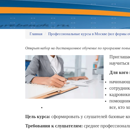
Главная
/
Профессиональные курсы в Москве (все формы о
Открыт набор на дистанционное обучение по программе пов
Приглаш
научитьс
Для
кого
начинающ
сотрудни
кадровик
помощни
все,
кто
хо
Цель
курса:
сформировать
у
слушателей
базовые
ко
Требования
к
слушателям:
среднее
профессионал