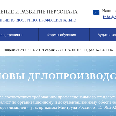
Напиши
ЧЕНИЕ И РАЗВИТИЕ ПЕРСОНАЛА
info@d
КТИВНО. ДОСТУПНО. ПРОФЕССИОНАЛЬНО
ры, тренинги
Формы обучения
Аудит и ко
Лицензия от 03.04.2019 серия 77Л01 № 0010900, рег. № 040004
НОВЫ ДЕЛОПРОИЗВОДС
рс соответствует требованиям профессионального стандарт
алист по организационному и документационному обеспе
организацией», утв. приказом Минтруда России от 15.06.20