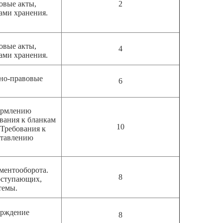
овые акты,
2
ами хранения.
овые акты,
4
ами хранения.
нно-правовые
6
формлению
вания к бланкам
10
Требования к
ставлению
ментооборота.
8
оступающих,
темы.
ерждение
8