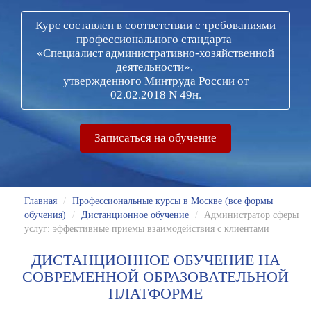
Курс составлен в соответствии с требованиями
профессионального стандарта
«Специалист административно-хозяйственной
деятельности»,
утвержденного Минтруда России от
02.02.2018 N 49н.
Записаться на обучение
Главная
/
Профессиональные курсы в Москве (все формы
обучения)
/
Дистанционное обучение
/
Администратор сферы
услуг: эффективные приемы взаимодействия с клиентами
ДИСТАНЦИОННОЕ ОБУЧЕНИЕ НА
СОВРЕМЕННОЙ ОБРАЗОВАТЕЛЬНОЙ
ПЛАТФОРМЕ