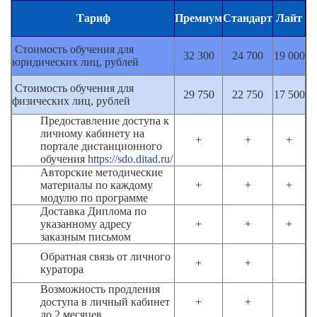
Тариф
Премиум
Стандарт
Лайт
Стоимость обучения для
32 300
24 700
19 000
юридических лиц, рублей
Стоимость обучения для
29 750
22 750
17 500
физических лиц, рублей
Предоставление доступа к
личному кабинету на
+
+
+
портале дистанционного
обучения
https://sdo.ditad.ru/
Авторские методические
материалы по каждому
+
+
+
модулю по программе
Доставка Диплома по
указанному адресу
+
+
+
заказным письмом
Обратная связь от личного
+
+
куратора
Возможность продления
доступа в личный кабинет
+
+
до 2 месяцев