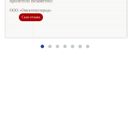
пролетело незаметно!
ООО «Омсктехуглерод»
Скан отзыва
Записаться на обучение
Ваше имя
Ваш Email
Ваш телефон