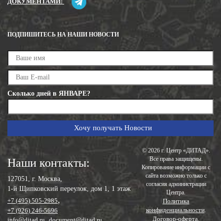
ДОКУМЕНТАМИ:
ПОДПИШИТЕСЬ НА НАШИ НОВОСТИ
Сколько дней в ЯНВАРЕ?
© 2026 г. Центр «ДИТАД».
Все права защищены.
Наши контакты:
Копирование информации с
сайта возможно только с
127051, г. Москва,
согласия администрации
1-й Щипковский переулок, дом 1, 1 этаж
Центра.
,
+7 (495) 505-2985
Политика
конфиденциальности
+7 (926) 246-5696
.
Договор-оферта
.
info@ditad.ru
,
document@ditad.ru