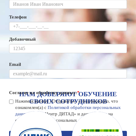
Телефон
Добавочный
Email
Согласие на обработку данных:
НАМ ДОВЕРЯЮТ ОБУЧЕНИЕ
*
СВОИХ СОТРУДНИКОВ
Нажимая кнопку «Отправить», я подтверждаю, что
ознакомлен(а) с
Политикой обработки персональных
данных
ООО «Центр ДИТАД» и даю согласие на
обработку моих персональных данных.