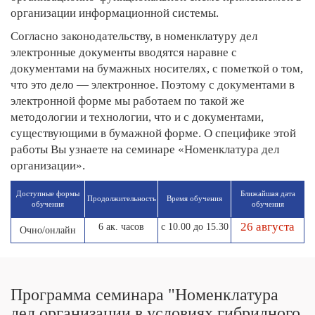
организации информационной системы.
Согласно законодательству, в номенклатуру дел
электронные документы вводятся наравне с
документами на бумажных носителях, с пометкой о том,
что это дело — электронное. Поэтому с документами в
электронной форме мы работаем по такой же
методологии и технологии, что и с ­документами,
существующими в бумажной форме. О специфике этой
работы Вы узнаете на семинаре «Номенклатура дел
организации».
Доступные формы
Ближайшая дата
Продолжи­тельность
Время обучения
обучения
обучения
26 августа
6 ак. часов
с 10.00 до 15.30
Очно/онлайн
Программа семинара "Номенклатура
дел организации в условиях гибридного