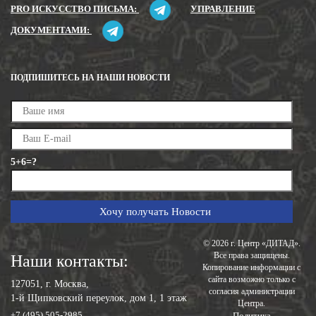
PRO ИСКУССТВО ПИСЬМА:
УПРАВЛЕНИЕ
ДОКУМЕНТАМИ:
ПОДПИШИТЕСЬ НА НАШИ НОВОСТИ
5+6=?
© 2026 г. Центр «ДИТАД».
Все права защищены.
Наши контакты:
Копирование информации с
сайта возможно только с
127051, г. Москва,
согласия администрации
1-й Щипковский переулок, дом 1, 1 этаж
Центра.
,
+7 (495) 505-2985
Политика