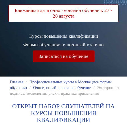
Ближайшая дата очного/онлайн обучения: 27 -
28 августа
.
Курсы повышения квалификации
Формы обучения: очно/онлайн/заочно
Записаться на обучение
Главная
/
Профессиональные курсы в Москве (все формы
обучения)
/
Очное, онлайн, заочное обучение
/
Электронная
подпись: технологии, риски, практика применения
ОТКРЫТ НАБОР СЛУШАТЕЛЕЙ НА
КУРСЫ ПОВЫШЕНИЯ
КВАЛИФИКАЦИИ