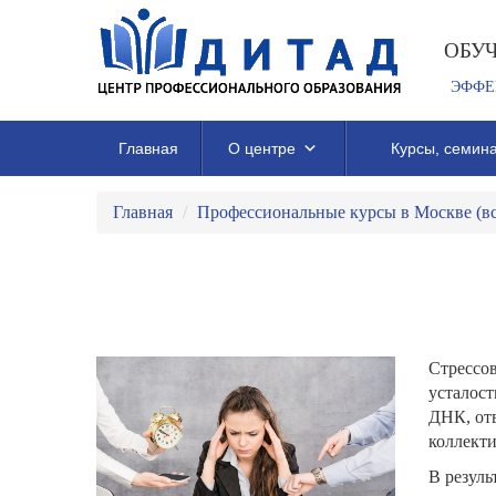
ОБУ
ЭФФЕ
Главная
О центре
Курсы, семина
Главная
/
Профессиональные курсы в Москве (в
Стрессов
усталост
ДНК, от
коллекти
В резуль