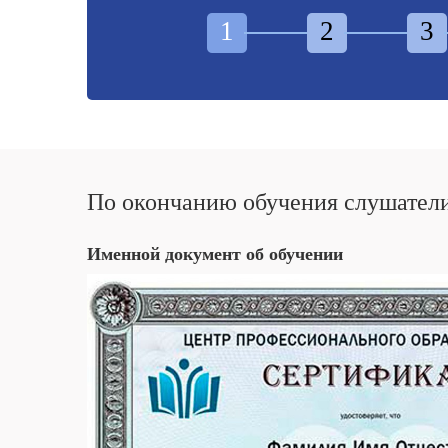
1
2
3
По окончанию обучения слушател
Именной документ об обучении