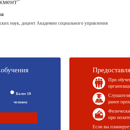
жмент”
на
еских наук, доцент Академии социального управления
.обучения
Предоставля
При обучен
организац
Более 10
Слушателя
ранее про
человек
Физически
при оплат
Если вы планируете