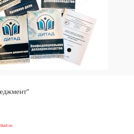
неджмент"
itad.ru