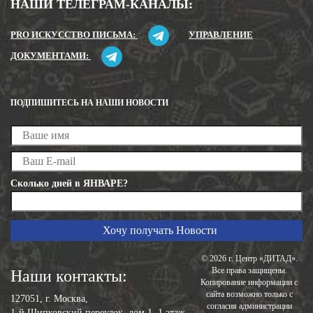
НАШИ ТЕЛЕГРАМ-КАНАЛЫ:
PRO ИСКУССТВО ПИСЬМА:
УПРАВЛЕНИЕ
ДОКУМЕНТАМИ:
ПОДПИШИТЕСЬ НА НАШИ НОВОСТИ
Сколько дней в ЯНВАРЕ?
© 2026 г. Центр «ДИТАД».
Все права защищены.
Наши контакты:
Копирование информации с
сайта возможно только с
127051, г. Москва,
согласия администрации
1-й Щипковский переулок, дом 1, 1 этаж