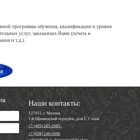
тивной программы обучения, квалификации и уровня
тельных услуг, заказанных Вами (печать и
ия и т.д.).
СТИ
Наши контакты:
127051, г. Москва,
1-й Щипковский переулок, дом 1, 1 этаж
,
+7 (495) 505-2985
+7 (926) 246-5696
info@ditad.ru
,
document@ditad.ru