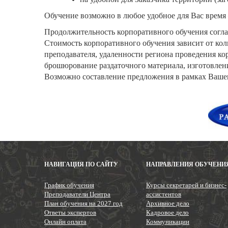
Обучение возможно в любое удобное для Вас время 
Продолжительность корпоративного обучения согла
Стоимость корпоративного обучения зависит от ко
преподавателя, удаленности региона проведения ко
брошюрование раздаточного материала, изготовление
Возможно составление предложения в рамках Вашег
НАВИГАЦИЯ ПО САЙТУ
НАПРАВЛЕНИЯ ОБУЧЕНИ
График обучения
Курсы секретарей и бизнес-
Преподаватели Центра
ассистентов
План обучения на 2027 год
Архивное дело
Ответы экспертов
Кадровое дело
Онлайн оплата
Коммуникации