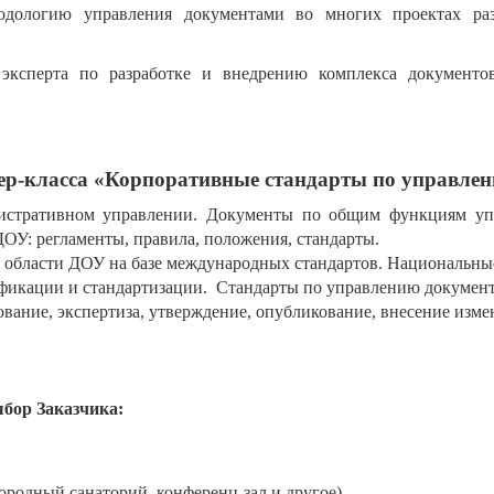
дологию управления документами во многих проектах разр
 эксперта по разработке и внедрению комплекса документ
ер-класса «Корпоративные стандарты по управле
истративном управлении. Документы по общим функциям уп
ОУ: регламенты, правила, положения, стандарты.
в области ДОУ на базе международных стандартов. Национальн
фикации и стандартизации. Стандарты по управлению документ
ование, экспертиза, утверждение, опубликование, внесение изме
бор Заказчика:
городный санаторий, конференц-зал и другое).