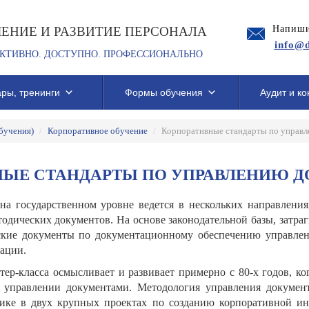
Напиши
ЧЕНИЕ И РАЗВИТИЕ ПЕРСОНАЛА
info@d
КТИВНО. ДОСТУПНО. ПРОФЕССИОНАЛЬНО
ры, тренинги
Формы обучения
Аудит и ко
бучения)
/
Корпоративное обучение
/
Корпоративные стандарты по управ
НЫЕ СТАНДАРТЫ ПО УПРАВЛЕНИЮ 
а государственном уровне ведется в нескольких направлениях:
одических документов. На основе законодательной базы, затр
ские документы по документационному обеспечению управлени
ации.
р-класса осмысливает и развивает примерно с 80-х годов, ког
об управлении документами. Методология управления докуме
тике в двух крупных проектах по созданию корпоративной и